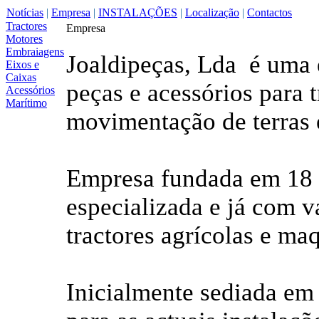
Notícias
|
Empresa
|
INSTALAÇÕES
|
Localização
|
Contactos
Tractores
Empresa
Motores
Embraiagens
Joaldipeças, Lda é uma
Eixos e
Caixas
peças e acessórios para 
Acessórios
Marítimo
movimentação de terras 
Empresa fundada em 18 
especializada e já com v
tractores agrícolas e ma
Inicialmente sediada e