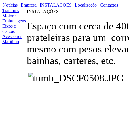
Notícias
|
Empresa
|
INSTALAÇÕES
|
Localização
|
Contactos
Tractores
INSTALAÇÕES
Motores
Embraiagens
Espaço com cerca de 40
Eixos e
Caixas
prateleiras para um cor
Acessórios
Marítimo
mesmo com pesos elevad
bainhas, carteres, etc.